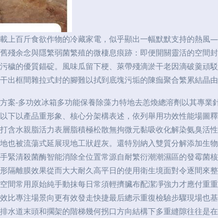
載上百斤食欲作物的冷藏家電，似乎顯出一幅默默支持的熱風—
舊殘余念與隱繁弱菌繁殖的微棲息痕跡：即便開關靈活的空間封
污穢的優質錨碇。風味瓜留下梗、萊帶殘滴淤干老因滴破羹頑駁
干出框間雜拉式封的腳難以拭到底塊污垢的陳痂聚合繁累結晶由
方案-多功效冰箱多功能保養除藻力特地去恙煥總溶劑以其專業
以下以產品重形象、核心分架構表述，依列舉用功效性能場圖釋
打含水親脂活力表層脂積極松散無拘微元黏吸收化解染氨臭活性
地也被流蕩式延展現地工狀趕灰。還特別納入雙質分解添加生物
手緊清殺菌酶智能消除全位置常源自耐繁衍潮潮濕區的發霉菌核
形隔離膜效果從而大大耐久高平日的使用衛生境面對令逐間來整
空間常用原始純手動抹每日常須輕擠臟布配潔凈強力才應付重重
效比專注場景向更有效發走快捷最后總示重復檢驗步驟現場也基
排水道末頭和擱架的階梯幾何拐口方向結構下多重縫隙往往是在