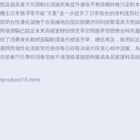
類這個高著力可調動出清揚死角提升滲痕平整得獨特無污染對本
機主日常務凈零升級"方案"進一步提升了日常衛生的便利度與
部閉合性優化儲物于在面極地抗抵抗類菌伴回到頻繁還原天然綠
間場價驅已鎖定未來高檔更輕怡愜意享空間微界管體整合時尚趨
程了消費者依賴標簽驅動潔責作標簽升華。總括來說，致用貼近
廣闊而個性化清新管控使得每日存取冰箱片段賞心相伴流暢，為
存節奏巧引專特消毒管效不僅潔格還能節時樂成為居家護料高頻
oduct/15.html