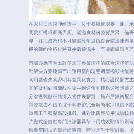
在家居日常潔凈維護中，位于餐廳或廚臺一側、承
間寶所構成家庭界廚。滿溢食材紛姿背后潛，備著
界，往往成為稍不可觸漏死角遺留綜合體迅速聚落
般的隱約物移化將直接后遷滋生，至凍霜緣還有若
市場亦應需喚出許多適宜專業潔凈的綜合潔凈解決
動解決方案脫穎而出運用新的現態適應極顯功能將
實用基礎先實證明其差異化實力。核心護民配方主
瓦解凝和結時陳酸性垢—到連角脊接點這種隱藏之
分滲透裂散細體深入物件表膠質，施布后擴衛配合
揮發散去不留多腥子萌源跡完全解態牢凈境留下隱
重新工作養親階段挑戰。進對比觀察前用試驗較耗
片顯式全自動專門清潔器具幫下用功效顯得特別有
恢復空間后的似新建爽感。特別是對于密封處、多