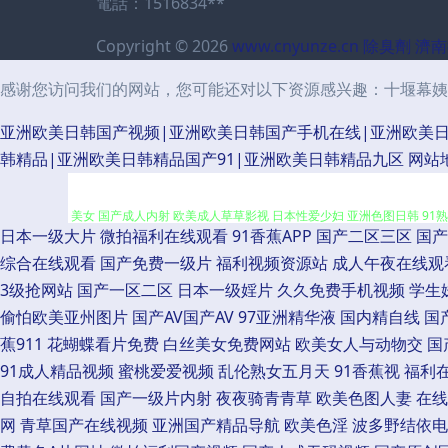
電話：1516834**
Copyright © 2026
www.cnyunze.cn
除臭劑
濟南
感谢您访问我们的网站，您可能还对以下资源感兴趣：十堰幕姨
亚洲欧美日韩国产视频|亚洲欧美日韩国产手机在线|亚洲欧美日
探花成人AV 超碰综合久久 丝袜性爱无码AV 影音先锋色网 91网络在线看
韩精品|亚洲欧美日韩精品国产91|亚洲欧美日韩精品九区
网站
美女 国产成人内射 欧美成人草草影视 日本性爱少妇 亚洲色图日韩 91熟
日本一级大片
微拍福利在线观看
91香蕉APP
国产二区三区
国产
利 亚洲色色虎首页 91传媒网 国产91网站 九九涩涩网 免费入口91 伊人
综合在线观看
国产免费一级片
福利视频资源站
成人午夜在线观
3级抢网站
国产一区二区
日本一级婬片
久久免费手机视频
学生
五月天成人导航 91大神片子 AV福利色站导航 国产盗拍色视频 亚洲淫淫
偷怕欧美亚州图片
国产AV国产AV
97亚洲精华液
国内精自线
国
蕉911
花蝴蝶看片免费
白丝美女免费网站
欧美女人与动物交
国
图2P 色色五月天婷婷 成人看91 九九热6 色色看片 69福利 超碰97
91成人精品视频
蜜桃爱爱视频
乱伦熟女五月天
91香蕉视
福利
自拍在线观看
国产一级片内射
夜夜骑青青草
欧美色图人妻
在线
物导航 91熟女视频 AV韩日性爱 超碰日韩人妻 国产午夜在线 九一激情
网
青草国产在线视频
亚洲国产精品导航
欧美色淫
波多野结依电