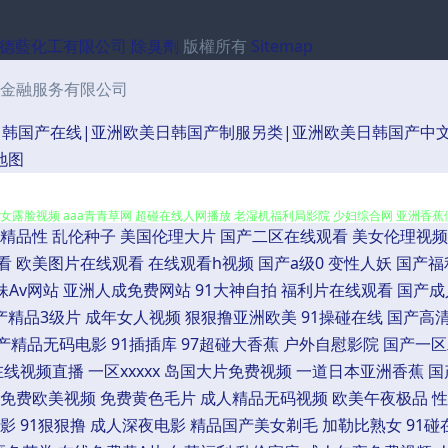
德藍化工有限公司
除臭劑
版權所有
Sitemap
金融服务有限公司
韩国产在线|亚洲欧美日韩国产制服另类|亚洲欧美日韩国产中文
 操熟女视频播放 日韩AV无码网址 福利导航撸吧 久久在6 欧亚肏屄视频 91视频w 韩
地图
女露脸视频 aaa青青草网 超碰在线人网播放 老湿机福利局影院 少妇综合网 亚洲香蕉伊
精品性
乱伦种子
美国伦理大片
国产二区在线观看
美女伦理视频
香集Av 91丝足 AVAV福利导航 操碰69 欧洲精品 午夜福利入口 影音先锋福利精品 w
看
欧美图片在线观看
在线观看h视频
国产a级0
变性人妖
国产福
妹Av网站
亚洲人成免费网站
91大神自拍
福利片在线观看
国产成
成人 波多野结衣四级片 豆花视频日韩 后入黑丝高跟 狼人色大香蕉 日本大香蕉伊人网 五
产精品3级片
成年女人视频
狠狠撸亚洲欧美
91操碰在线
国产高
产精品无码电影
91插插库
97超碰大香蕉
户外自慰影院
国产一区
在线人妻 国产一级视频 老湿机福利69 欧美午夜www 亚洲五夜剧场 91视频最新链接 
在线视频直播
一区xxxxx
岛国大片免费视频
一道日本亚洲香蕉
国
免费欧美视频
免费黄色毛片
成人精品无码视频
欧美午夜极品
性
影院 欧美性交一区二区 色综合电影 亚洲另类调教 91原创社区 超碰成人免费 国产ts伪
影
91狠狠撸
成人深夜电影
精品国产美女剃毛
加勒比熟女
91碰