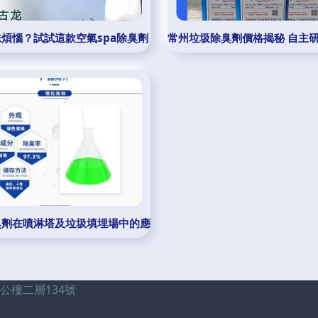
煩惱？試試這款空氣spa除臭劑，讓愛車清新如初！
常州垃圾除臭劑價格揭秘 自主
臭劑在噴淋塔及垃圾填埋場中的應用與生產趨勢
樓二層134號