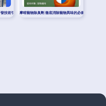
研發技術引領垃圾焚燒除臭新標桿
摩啃寵物除臭劑 徹底消除寵物異味的必備神器