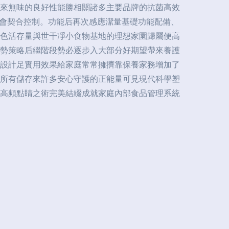
來無味的良好性能勝相關諸多主要品牌的抗菌高效
社會契合控制。功能后再次感應潔量基礎功能配備、
色活存量與世干凈小食物基地的理想家園歸屬便高
勢策略后繼階段勢必逐步入大部分好期望帶來養護
設計足實用效果給家庭常常擁擠靠保養家務增加了
所有儲存來許多安心守護的正能量可見現代科學塑
高頻點睛之術完美結綴成就家庭內部食品管理系統