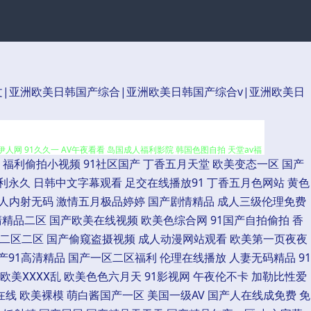
|亚洲欧美日韩国产综合|亚洲欧美日韩国产综合v|亚洲欧美日
国AV资源导航 深夜福利美女网站 91在线美脚丝袜 国产最新区久久 91动慢
人网 91久久一 AV午夜看看 岛国成人福利影院 韩国色图自拍 天堂av福
福利偷拍小视频
91社区国产
丁香五月天堂
欧美变态一区
国产
ww伊人网 成人视频香蕉 含羞草av网站 久久瑟色 青娱乐av色导航 日美了片
利永久
日韩中文字幕观看
足交在线播放91
丁香五月色网站
黄色
人内射无码
激情五月极品婷婷
国产剧情精品
成人三级伦理免费
月丁香婷婷超碰 91舔丝足 www毛片 成人A片网站 黄射网站91 欧美色
清精品二区
国产欧美在线视频
欧美色综合网
91国产自拍偷拍
香
二区二区
国产偷窥盗摄视频
成人动漫网站观看
欧美第一页夜夜
超碰这里只有精品 国内福利视频 欧美成人黄色 日本熟女另类 无码日本五区 尤
产91高清精品
国产一区二区福利
伦理在线播放
人妻无码精品
91
欧美ⅩⅩⅩⅩ乱
欧美色色六月天
91影视网
午夜伦不卡
加勒比性爱
娘在线 狠狠撸天天操 人人操碰成人 天天干精品一区 亚洲限制级AV 91夫
在线
欧美裸模
萌白酱国产一区
美国一级AV
国产人在线成免费
免