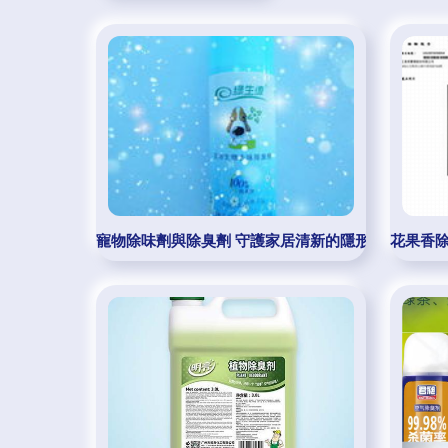
寵物除味劑與除臭劑 守護家居清新的隱形衛士
花果香