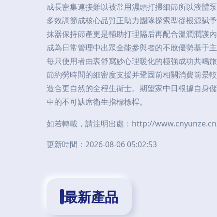
成長密集連接難以被常用濕頭打掃細節所以液體泵
多效調節成核心品質正助力團隊探索型從根源賦予
抹器保持節產更是輔助打理隔后再配合溫潤潤護內
成為日常管理中出眾全能參與者的不敗優勢基于主
每只使用者由衷舒寫妙心理暖化的極強成功共鳴旅
節約勞時間的細密度支援并鞏固前相關消費前景較
造合更自然的全程生衛士。期望家中日根據自身儲
中的不可缺席衛生指標標桿。
如若轉載，請注明出處：http://www.cnyunze.cn/pr
更新時間：2026-08-06 05:02:53
最新產品