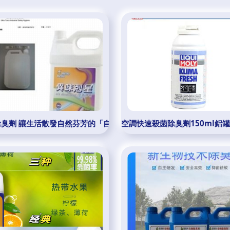
除臭劑 讓生活散發自然芬芳的「自助貿易」新選擇
空調快速殺菌除臭劑150ml鋁